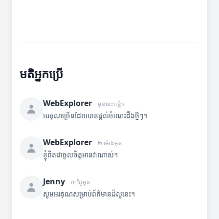
មតិអ្នកប្រើ
WebExplorer
មុននេះបន្តិច
អរគុណច្រើនដែលបានផ្តល់ចំណេះដឹងថ្មីៗ។
WebExplorer
២ ម៉ោងមុន
ខ្ញុំពិតជាចូលចិត្តអានវាណាស់។
Jenny
៣ ថ្ងៃមុន
សូមអរគុណសម្រាប់ព័ត៌មានដ៏ល្អនេះ។