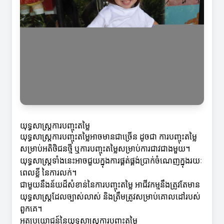
យុទ្ធសាស្ត្រការបញ្ចុះតម្លៃ
យុទ្ធសាស្ត្រការបញ្ចុះតម្លៃអាចមានជាច្រើន ដូចជា ការបញ្ចុះតម្លៃ
សម្រាប់អតិថិជនថ្មី ឬការបញ្ចុះតម្លៃសម្រាប់ការជាវជាងមួយ។
យុទ្ធសាស្ត្រទាំងនេះអាចជួយក្នុងការផ្គត់ផ្គង់ប្រាក់ចំណេញក្នុងរយៈ
ពេលខ្លី នៃការលក់។
ជាមួយនឹងន័យដ៏សំខាន់នៃការបញ្ចុះតម្លៃ អាជីវកម្មនឹងត្រូវតែមាន
យុទ្ធសាស្ត្រដែលច្បាស់លាស់ និងត្រឹមត្រូវសម្រាប់គោលដៅរបស់
ពួកគេ។
អត្ថប្រយោជន៍នៃយុទ្ធសាស្ត្រការបញ្ចុះតម្លៃ