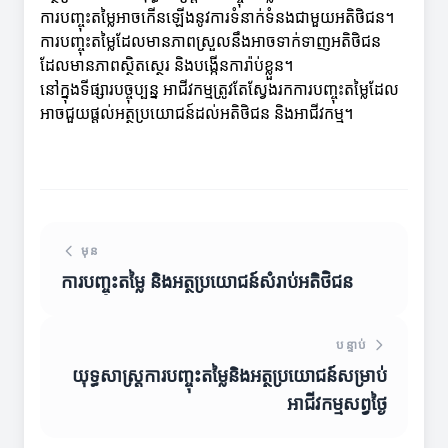
ការបញ្ចុះតម្លៃអាចកើនឡើងនូវការទំនាក់ទំនងជាមួយអតិថិជន។
ការបញ្ចុះតម្លៃដែលមានភាពស្រួលនឹងអាចទាក់ទាញអតិថិជន
ដែលមានភាពស្ថិតស្ថេរ និងបង្កើនការ៉ាប់ខ្លួន។
នៅក្នុងទីផ្សារបច្ចុប្បន្ន អាជីវកម្មត្រូវតែស្វែងរកការបញ្ចុះតម្លៃដែល
អាចជួយផ្តល់អត្ថប្រយោជន៍ដល់អតិថិជន និងអាជីវកម្ម។
មុន
ការបញ្ចុះតម្លៃ និងអត្ថប្រយោជន៍សំរាប់អតិថិជន
បន្ទាប់
យុទ្ធសាស្ត្រការបញ្ចុះតម្លៃនិងអត្ថប្រយោជន៍សម្រាប់
អាជីវកម្មសព្វថ្ងៃ