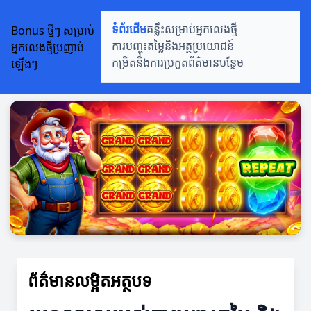
Bonus ថ្មីៗ សម្រាប់
ទំព័រដើម
គន្លឹះសម្រាប់អ្នកលេងថ្មី
អ្នកលេងថ្មីប្រញាប់
ការបញ្ចុះតម្លៃនិងអត្ថប្រយោជន៍
ឡើងៗ
កម្រិតនិងការប្រកួត
ព័ត៌មានបន្ថែម
ព័ត៌មានលម្អិតអត្ថបទ