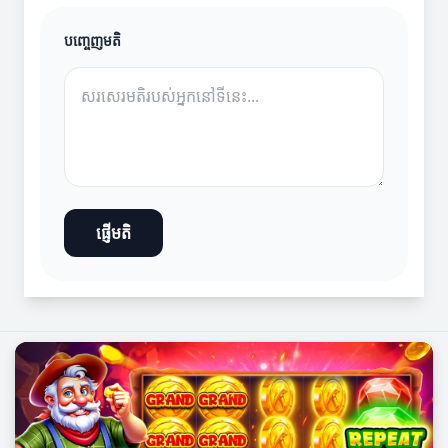
បញ្ចេញមតិ
ផ្ញើមតិ