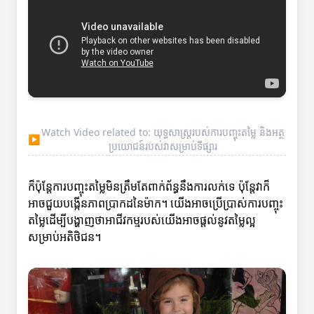
Watch Video related to: យុទ្ធសាស្ត្រ​របស់ការបញ្ចុះតម្លៃ និងអត្ថ
▶
ប្រយោជន៍របស់វាសម្រាប់ទីផ្សារ
ក៏ប៉ុន្តែការបញ្ចុះតម្លៃមិនត្រឹមតែពាក់ព័ន្ធនឹងការលក់ទេ ប៉ុន្តែវាក៏
អាចជួយបង្កើនភាពប្រាកដនៃម៉ាក។ យើងអាចប្រើប្រាស់ការបញ្ចុះ
តម្លៃដើម្បីបង្ហាញថាអាជីវកម្មរបស់យើងអាចផ្តល់នូវតម្លៃល្អ
សម្រាប់អតិថិជន។