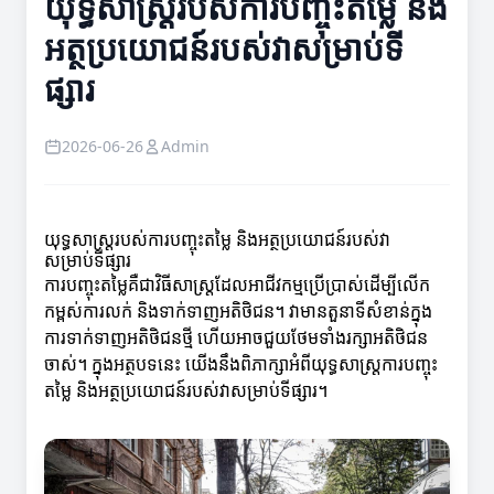
យុទ្ធសាស្ត្រ​របស់ការបញ្ចុះតម្លៃ និង
អត្ថប្រយោជន៍របស់វាសម្រាប់ទី
ផ្សារ
2026-06-26
Admin
យុទ្ធសាស្ត្រ​របស់ការបញ្ចុះតម្លៃ និងអត្ថប្រយោជន៍របស់វា
សម្រាប់ទីផ្សារ
ការបញ្ចុះតម្លៃគឺជាវិធីសាស្ត្រដែលអាជីវកម្មប្រើប្រាស់ដើម្បីលើក
កម្ពស់ការលក់ និងទាក់ទាញអតិថិជន។ វាមានតួនាទីសំខាន់ក្នុង
ការទាក់ទាញអតិថិជនថ្មី ហើយអាចជួយថែមទាំងរក្សាអតិថិជន
ចាស់។ ក្នុងអត្ថបទនេះ យើងនឹងពិភាក្សាអំពីយុទ្ធសាស្ត្រការបញ្ចុះ
តម្លៃ និងអត្ថប្រយោជន៍របស់វាសម្រាប់ទីផ្សារ។