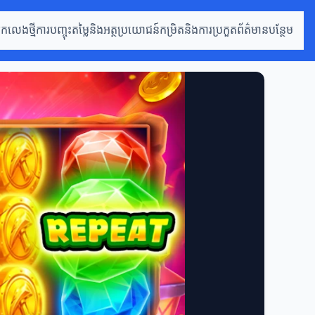
្នកលេងថ្មី
ការបញ្ចុះតម្លៃនិងអត្ថប្រយោជន៍
កម្រិតនិងការប្រកួត
ព័ត៌មានបន្ថែម