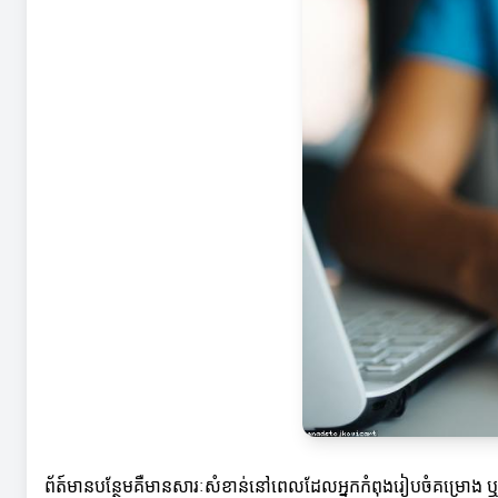
ព័ត៍មានបន្ថែមគឺមានសារៈសំខាន់នៅពេលដែលអ្នកកំពុងរៀបចំគម្រោង ឬក៏ព