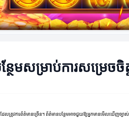
្ថែមសម្រាប់ការសម្រេចចិត្
ារងារ ដែលត្រូវការព័ត៌មានច្រើន។ ព័ត៌មានបន្ថែមអាចជួយឱ្យអ្នកមានមើលឃើញច្ប