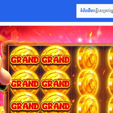
ទំព័រដើម
គន្លឹះសម្រាប់អ