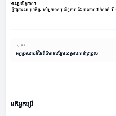
មានប្រសិទ្ធភាព។
ធ្វើឱ្យការសម្រេចចិត្តរបស់អ្នកមានប្រសិទ្ធភាព និងមានភាពជាក់លាក់ ប
មុន
អត្ថប្រយោជន៍នៃព័ត៌មានបន្ថែមសម្រាប់ការប្រែប្រួល
មតិអ្នកប្រើ