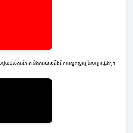
ាចជួយដល់ការវិភាគ និងការយល់ដឹងពីភាពស្មុគស្មាញនៃបញ្ហាផ្សេងៗ។