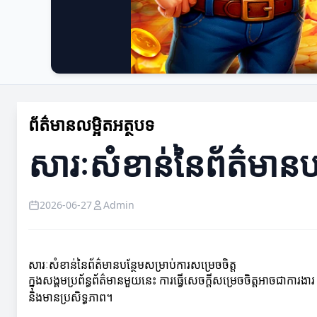
ព័ត៌មានលម្អិតអត្ថបទ
សារៈសំខាន់នៃព័ត៌មានបន
2026-06-27
Admin
សារៈសំខាន់នៃព័ត៌មានបន្ថែមសម្រាប់ការសម្រេចចិត្ត
ក្នុងសង្គមប្រព័ន្ធព័ត៌មានមួយនេះ ការធ្វើសេចក្តីសម្រេចចិត្តអាចជាក
និងមានប្រសិទ្ធភាព។