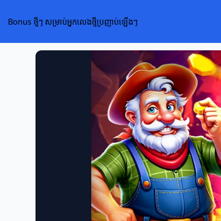
Bonus ថ្មីៗ សម្រាប់អ្នកលេងថ្មីប្រញាប់ឡើងៗ