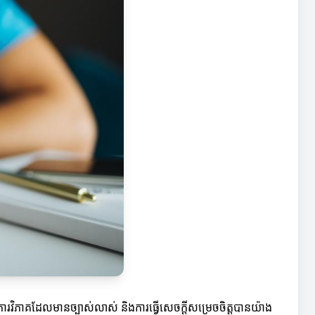
រវិភាគដែលមានច្បាស់លាស់ និងការធ្វើសេចក្តីសម្រេចចិត្តបានយ៉ាង