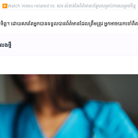
▶
Watch Video related to: សារៈសំខាន់នៃព័ត៌មានបន្ថែមសម្រាប់ការសម្រេចចិត្ត
ចចិត្ត។ ដោយសារតែអ្នកបានទទួលបានព័ត៌មានដែលត្រឹមត្រូវ អ្នកអាចយកទៅគិតគូរ
លេងថ្មី