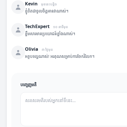
Kevin
មុននេះបន្តិច
ខ្ញុំពិតជាចូលចិត្តអានវាណាស់។
TechExpert
១០ នាទីមុន
ខ្លឹមសារមានប្រយោជន៍ខ្លាំងណាស់។
Olivia
៣ ថ្ងៃមុន
អត្ថបទល្អណាស់! អរគុណសម្រាប់ការចែករំលែក។
បញ្ចេញមតិ