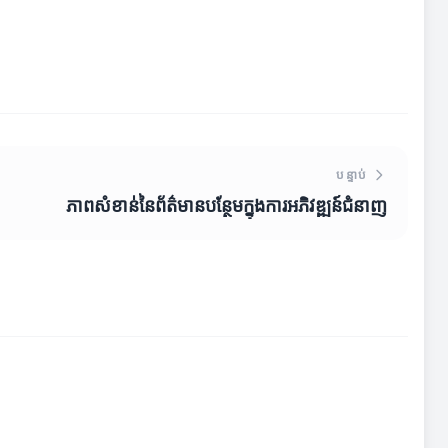
បន្ទាប់
ភាពសំខាន់នៃព័ត៌មានបន្ថែមក្នុងការអភិវឌ្ឍន៍ជំនាញ