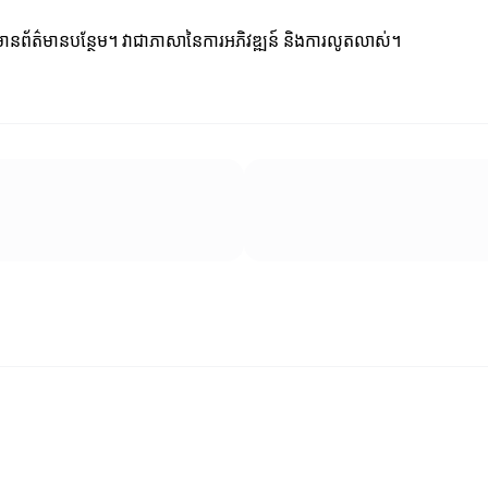
ើមានព័ត៌មានបន្ថែម។ វា​ជាភាសានៃការអភិវឌ្ឍន៍ និងការលូតលាស់។