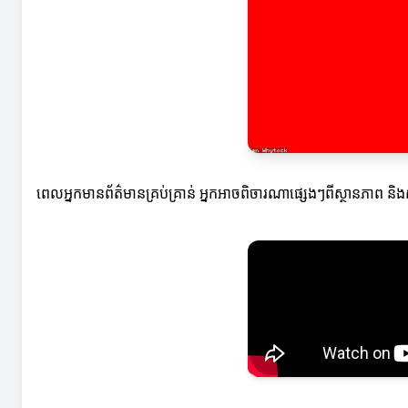
ពេលអ្នកមានព័ត៌មានគ្រប់គ្រាន់ អ្នកអាចពិចារណាផ្សេងៗពីស្ថានភាព 