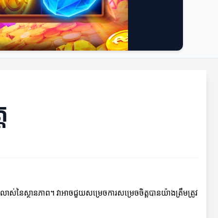
ត
ាស់លាស់នៃស្ថានភាព។ វាអាចជួយសម្រេចការសម្រេចចិត្តបានយ៉ាងត្រឹមត្រូវ