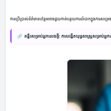
ការប្រើប្រាស់ព័ត៌មានបន្ថែមអាចជួយកាត់បន្ថយការលំបាកក្នុងការសម្រេ
🔗
គន្លឹះសម្រាប់អ្នកលេងថ្មី: ការបង្កើតយុទ្ធសាស្ត្រសម្រាប់អ្នក