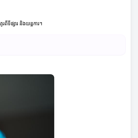
ពីទីផ្សារ និងយន្តការ។