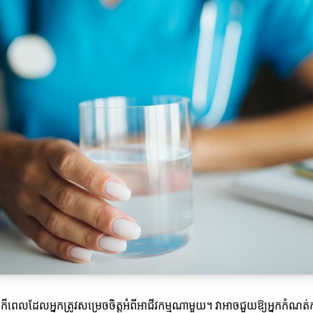
េលដែលអ្នកត្រូវសម្រេចចិត្តអំពីអាជីវកម្មណាមួយ។ វាអាចជួយឱ្យអ្នកកំណត់កា