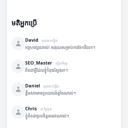
មតិអ្នកប្រើ
David
មុននេះបន្តិច
អត្ថបទល្អណាស់! អរគុណសម្រាប់ការចែករំលែក។
SEO_Master
ម្សិលមិញ
ពិតជាអ្វីដែលខ្ញុំកំពុងស្វែងរក។
Daniel
មុននេះបន្តិច
ខ្លឹមសារមានប្រយោជន៍ខ្លាំងណាស់។
Chris
៣ ថ្ងៃមុន
ខ្ញុំពិតជាចូលចិត្តអានវាណាស់។