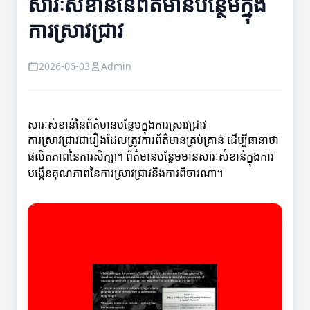
សារៈសំខាន់នៃព័ត៌មានបន្ថែមក្នុង
ការស្រាវជ្រាវ
2026-06-03
Admin
សារៈសំខាន់នៃព័ត៌មានបន្ថែមក្នុងការស្រាវជ្រាវ
ការស្រាវជ្រាវជារឿងដែលត្រូវការព័ត៌មានគ្រប់គ្រាន់ ដើម្បីធានាថា
ផលិតភាពនៃការសិក្សា។ ព័ត៌មានបន្ថែមមានសារៈសំខាន់ក្នុងការ
បង្កើនគុណភាពនៃការស្រាវជ្រាវនិងការពិចារណា។