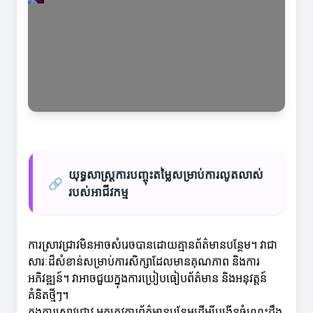
យុទ្ធសាស្ត្រការបញ្ចុះតម្លៃសម្រាប់ការលូតលាស់
🔗
របស់អាជីវកម្ម
ការស្រាវជ្រាវមិនអាចសំរេចបានដោយគ្មានព័ត៌មានបន្ថែម។ វាជា
សារៈដ៏សំខាន់សម្រាប់ការសិក្សាដែលមានគុណភាព និងការ
អភិវឌ្ឍន៍។ វាអាចជួយក្នុងការប្រៀបធៀបព័ត៌មាន និងអនុវត្តន៍
គំនិតថ្មីៗ។
ក្នុងការស្រាវជ្រាវ អ្នកត្រូវការព័ត៌មានបន្ថែមដើម្បីបង្កើនចំណេះដឹង