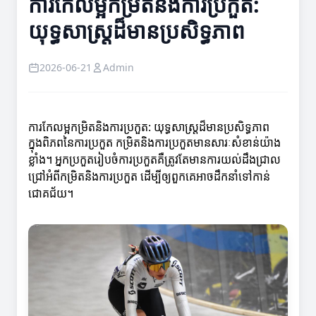
ការកែលម្អកម្រិតនិងការប្រកួត:
យុទ្ធសាស្ត្រដ៏មានប្រសិទ្ធភាព
2026-06-21
Admin
ការកែលម្អកម្រិតនិងការប្រកួត: យុទ្ធសាស្ត្រដ៏មានប្រសិទ្ធភាព
ក្នុងពិភពនៃការប្រកួត កម្រិតនិងការប្រកួតមានសារៈសំខាន់យ៉ាង
ខ្លាំង។ អ្នកប្រកួតរៀបចំការប្រកួតគឺត្រូវតែមានការយល់ដឹងជ្រាល
ជ្រៅអំពីកម្រិតនិងការប្រកួត ដើម្បីឲ្យពួកគេអាចដឹកនាំទៅកាន់
ជោគជ័យ។