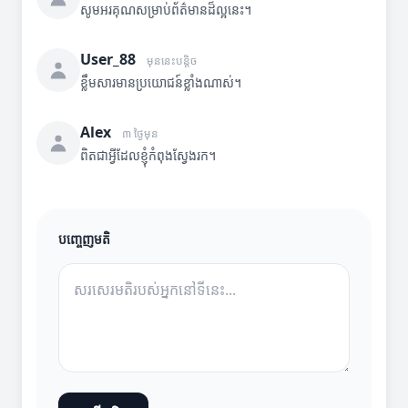
សូមអរគុណសម្រាប់ព័ត៌មានដ៏ល្អនេះ។
User_88
មុននេះបន្តិច
ខ្លឹមសារមានប្រយោជន៍ខ្លាំងណាស់។
Alex
៣ ថ្ងៃមុន
ពិតជាអ្វីដែលខ្ញុំកំពុងស្វែងរក។
បញ្ចេញមតិ