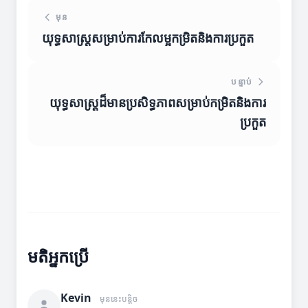
មុន
យុទ្ធសាស្ត្រសម្រាប់ការកែលម្អកម្រិតនិងការប្រកួត
បន្ទាប់
យុទ្ធសាស្ត្រដ៏មានប្រសិទ្ធភាពសម្រាប់កម្រិតនិងការ
ប្រកួត
មតិអ្នកប្រើ
Kevin
មុននេះបន្តិច