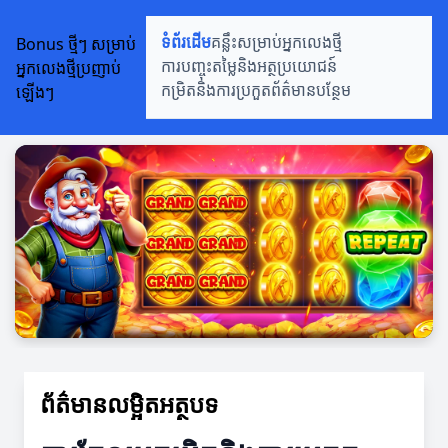
Bonus ថ្មីៗ សម្រាប់
ទំព័រដើម
គន្លឹះសម្រាប់អ្នកលេងថ្មី
អ្នកលេងថ្មីប្រញាប់
ការបញ្ចុះតម្លៃនិងអត្ថប្រយោជន៍
ឡើងៗ
កម្រិតនិងការប្រកួត
ព័ត៌មានបន្ថែម
ព័ត៌មានលម្អិតអត្ថបទ