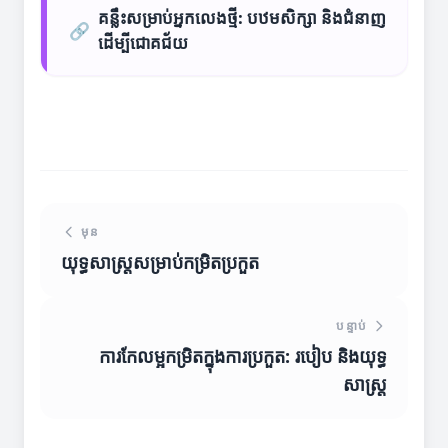
គន្លឹះសម្រាប់អ្នកលេងថ្មី: បឋមសិក្សា និងជំនាញ
🔗
ដើម្បីជោគជ័យ
មុន
យុទ្ធសាស្ត្រសម្រាប់កម្រិតប្រកួត
បន្ទាប់
ការកែលម្អកម្រិតក្នុងការប្រកួត: របៀប និងយុទ្ធ
សាស្ត្រ