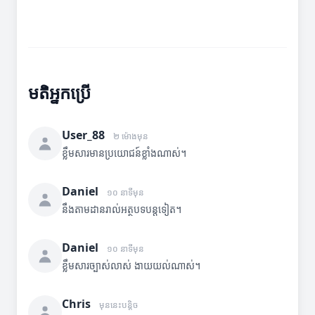
មតិអ្នកប្រើ
User_88
២ ម៉ោងមុន
ខ្លឹមសារមានប្រយោជន៍ខ្លាំងណាស់។
Daniel
១០ នាទីមុន
នឹងតាមដានរាល់អត្ថបទបន្តទៀត។
Daniel
១០ នាទីមុន
ខ្លឹមសារច្បាស់លាស់ ងាយយល់ណាស់។
Chris
មុននេះបន្តិច