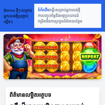
Bonus ថ្មីៗ សម្រាប់
ទំព័រដើម
គន្លឹះសម្រាប់អ្នកលេងថ្មី
អ្នកលេងថ្មីប្រញាប់
ការបញ្ចុះតម្លៃនិងអត្ថប្រយោជន៍
ឡើងៗ
កម្រិតនិងការប្រកួត
ព័ត៌មានបន្ថែម
ព័ត៌មានលម្អិតអត្ថបទ