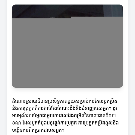
ដំណោះស្រាយដ៏មានប្រសិទ្ធភាពមួយសម្រាប់ការកែលម្អកម្រិត
និងការប្រកួតគឺការវាស់វែងចំណេះដឹងនិងជំនាញរបស់អ្នក។ ដូរ
អារម្មណ៍របស់អ្នកជាមួយការវាស់វែងកម្រិតនៃភាពជោគជ័យ។
ខណៈដែលអ្នកកំពុងអនុវត្តន៍ការប្រកួត ការប្រកួតកម្រិតខ្ពស់នឹង
បង្កើនការពិតប្រាកដរបស់អ្នក។