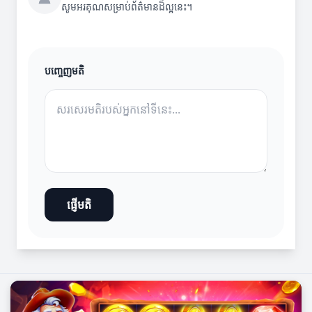
សូមអរគុណសម្រាប់ព័ត៌មានដ៏ល្អនេះ។
បញ្ចេញមតិ
ផ្ញើមតិ