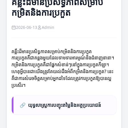
គន្លឹះដ៏មានប្រសិទ្ធភាពសម្រាប់
កម្រិតនិងការប្រកួត
2026-06-13
Admin
គន្លឹះដ៏មានប្រសិទ្ធភាពសម្រាប់កម្រិតនិងការប្រកួត
ការប្រកួតគឺជាគន្លងមួយដែលទាមទារអារម្មណ៍និងជំនាញនានា។
កម្រិតនិងការប្រកួតគឺជាផ្នែកសំខាន់ៗនៅក្នុងការប្រកួតកីឡា។
ហេតុអ្វីបានជា​យើងត្រូវតែយល់ដឹងអំពីកម្រិតនិងការប្រកួត? នេះ
គឺជាការសំរេចចិត្តសម្រាប់អ្នកដទៃដែលត្រូវការប្រកួតឱ្យបានល្អ
ប្រសើរ។
🔗
យុទ្ធសាស្ត្រការបញ្ចុះតម្លៃនិងអត្ថប្រយោជន៍