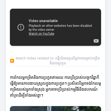
Watch Video related to: គន្លឹះដ៏មានប្រសិទ្ធភាពសម្រាប់កម្រិត
▶
និងការប្រកួត
ការកែលម្អកម្រិតនិងការប្រកួតតាមរយៈការប្រើប្រាស់បច្ចេកវិជ្ជាក៏
ធ្វើឱ្យមានភាពងាយស្រួលក្នុងការប្រកួត។ ប្រសិនបើអ្នកចង់កែលម្អ
កម្រិតរបស់អ្នកទាំងស្រុង អ្នកអាចប្រើប្រាស់កម្មវិធីនិងឧបករណ៍
គាំទ្រដើម្បីទាំងអស់គ្នា។