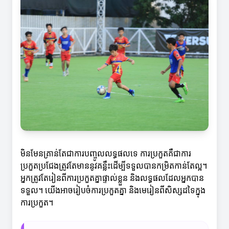
មិនមែនគ្រាន់តែជាការបញ្ចូលលទ្ធផលទេ ការប្រកួតគឺជាការ
ប្រកួតប្រជែងត្រូវតែមាននូវគន្លឹះដើម្បីទទួលបានកម្រិតកាន់តែល្អ។
អ្នកត្រូវតែរៀនពីការប្រកួតគ្នាផ្ទាល់ខ្លួន និងលទ្ធផលដែលអ្នកបាន
ទទួល។ យើងអាចរៀបចំការប្រកួតគ្នា និងមេរៀនពីសិស្សដទៃក្នុង
ការប្រកួត។