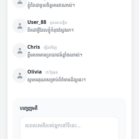
ខ្ញុំពិតជាចូលចិត្តអានវាណាស់។
User_88
មុននេះបន្តិច
ពិតជាអ្វីដែលខ្ញុំកំពុងស្វែងរក។
Chris
ម្សិលមិញ
ខ្លឹមសារមានប្រយោជន៍ខ្លាំងណាស់។
Olivia
៣ ថ្ងៃមុន
សូមអរគុណសម្រាប់ព័ត៌មានដ៏ល្អនេះ។
បញ្ចេញមតិ