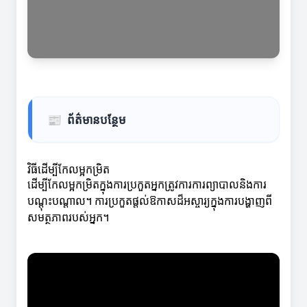
📰
ព័ត៌មានបន្ថែម
វិធីដើម្បីកែលម្អកម្រិត
ដើម្បីកែលម្អកម្រិតក្នុងការប្រកួតអ្នកត្រូវការការព្យាបាលនិងការ
បណ្តុះបណ្តាល។ ការប្រកួតផ្តល់ឱកាសដ៏អស្ចារ្យក្នុងការបង្ហាញពី
សមត្ថភាពរបស់អ្នក។