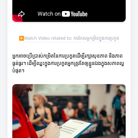
▶
Watch Video related to: ការកែលម្អកម្រិតក្នុងការប្រកួត
អ្នកអាចប្រើប្រាស់កម្រិតនៃការប្រកួតដើម្បីរក្សាសុខភាព និងភាព
ធ្ងន់ធ្ងរ។ ដើម្បីឈ្នះក្នុងការប្រកួតអ្នកត្រូវតែឲ្យខ្លួនឯងក្នុងសភាពល្អ
បំផុត។