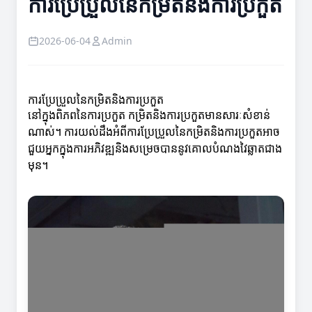
ការប្រែប្រួលនៃកម្រិតនិងការប្រកួត
2026-06-04
Admin
ការប្រែប្រួលនៃកម្រិតនិងការប្រកួត
នៅក្នុងពិភពនៃការប្រកួត កម្រិតនិងការប្រកួតមានសារៈសំខាន់
ណាស់។ ការយល់ដឹងអំពីការប្រែប្រួលនៃកម្រិតនិងការប្រកួតអាច
ជួយអ្នកក្នុងការអភិវឌ្ឍនិងសម្រេចបាននូវគោលបំណងវៃឆ្លាតជាង
មុន។