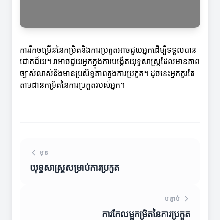
ការរីកចម្រើននៃកម្រិតនិងការប្រកួតអាចជួយអ្នកដើម្បីទទួលបាន
ជោគជ័យ។ វាអាចជួយអ្នកក្នុងការបង្កើតយុទ្ធសាស្ត្រដែលមានភាព
ច្បាស់លាស់និងមានប្រសិទ្ធភាពក្នុងការប្រកួត។ ដូចនេះអ្នកគួរតែ
តាមដានកម្រិតនៃការប្រកួតរបស់អ្នក។
មុន
យុទ្ធសាស្ត្រសម្រាប់ការប្រកួត
បន្ទាប់
ការកែលម្អកម្រិតនៃការប្រកួត