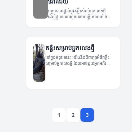
ជោគជ័យ
អត្ថបទនេះផ្តល់នូវគន្លឹះសំរាប់អ្នកលេងថ្មី
ដើម្បីជួយអោយពួកគេចាប់ផ្តើមបានយ៉ាង
ជោគជ័យក្នុងពីរៀននិងកម្សាន្ត។
គន្លឹះសម្រាប់អ្នកលេងថ្មី
នៅក្នុងអត្ថបទនេះ យើងនឹងពិភាក្សាអំពីគន្លឹះ
សម្រាប់អ្នកលេងថ្មី ដែលអាចជួយអ្នកអភិវឌ្ឍន៍
ជំនាញ និងទទួលបានបទពិសោធន៍ល្អនៅក្នុង
ការលេង។
1
2
3