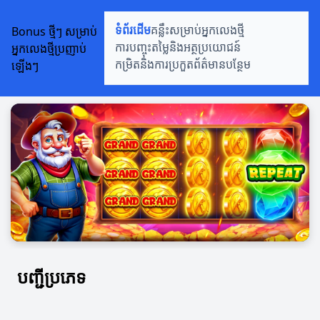
Bonus ថ្មីៗ សម្រាប់
ទំព័រដើម
គន្លឹះសម្រាប់អ្នកលេងថ្មី
អ្នកលេងថ្មីប្រញាប់
ការបញ្ចុះតម្លៃនិងអត្ថប្រយោជន៍
ឡើងៗ
កម្រិតនិងការប្រកួត
ព័ត៌មានបន្ថែម
បញ្ជីប្រភេទ