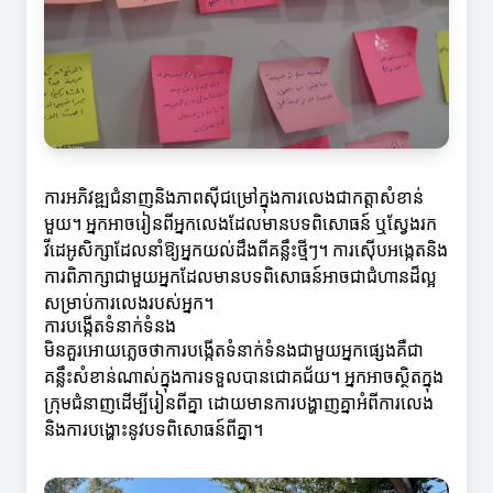
ការអភិវឌ្ឍជំនាញនិងភាពស៊ីជម្រៅក្នុងការលេងជាកត្តាសំខាន់
មួយ។ អ្នកអាចរៀនពីអ្នកលេងដែលមានបទពិសោធន៍ ឬស្វែងរក
វីដេអូសិក្សាដែលនាំឱ្យអ្នកយល់ដឹងពីគន្លឹះថ្មីៗ។ ការស៊ើបអង្កេតនិង
ការពិភាក្សាជាមួយអ្នកដែលមានបទពិសោធន៍អាចជាជំហានដ៏ល្អ
សម្រាប់ការលេងរបស់អ្នក។
ការបង្កើតទំនាក់ទំនង
មិនគួរអោយភ្លេចថាការបង្កើតទំនាក់ទំនងជាមួយអ្នកផ្សេងគឺជា
គន្លឹះសំខាន់ណាស់ក្នុងការទទួលបានជោគជ័យ។ អ្នកអាចស្ថិតក្នុង
ក្រុមជំនាញដើម្បីរៀនពីគ្នា ដោយមានការបង្ហាញគ្នាអំពីការលេង
និងការបង្ហោះនូវបទពិសោធន៍ពីគ្នា។