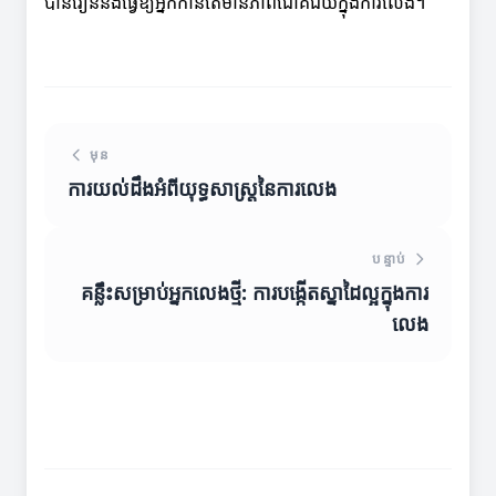
បានរៀននឹងធ្វើឱ្យអ្នកកាន់តែមានភាពជោគជ័យក្នុងការលេង។
មុន
ការយល់ដឹងអំពីយុទ្ធសាស្ត្រនៃការលេង
បន្ទាប់
គន្លឹះសម្រាប់អ្នកលេងថ្មី: ការបង្កើតស្នាដៃល្អក្នុងការ
លេង