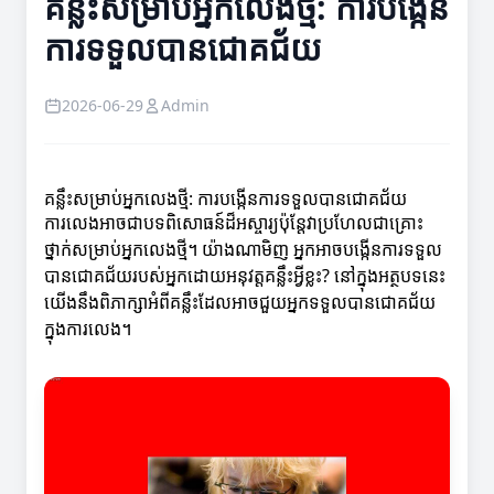
គន្លឹះសម្រាប់អ្នកលេងថ្មី: ការបង្កើន
ការទទួលបានជោគជ័យ
2026-06-29
Admin
គន្លឹះសម្រាប់អ្នកលេងថ្មី: ការបង្កើនការទទួលបានជោគជ័យ
ការលេងអាចជាបទពិសោធន៍ដ៏អស្ចារ្យប៉ុន្តែវាប្រហែលជាគ្រោះ
ថ្នាក់សម្រាប់អ្នកលេងថ្មី។ យ៉ាងណាមិញ អ្នកអាចបង្កើនការទទួល
បានជោគជ័យរបស់អ្នកដោយអនុវត្តគន្លឹះអ្វីខ្លះ? នៅក្នុងអត្ថបទនេះ
យើងនឹងពិភាក្សាអំពីគន្លឹះដែលអាចជួយអ្នកទទួលបានជោគជ័យ
ក្នុងការលេង។