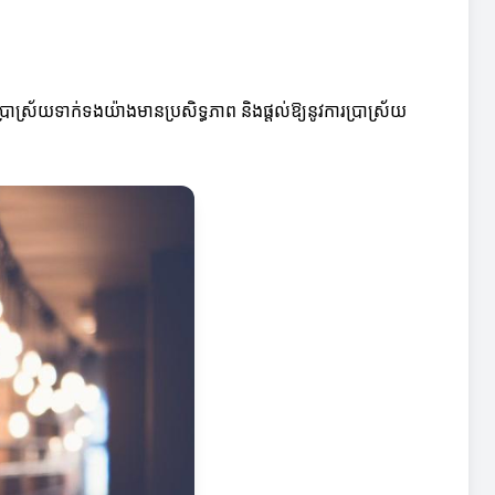
ស្រ័យទាក់ទងយ៉ាងមានប្រសិទ្ធភាព និងផ្តល់ឱ្យនូវការប្រាស្រ័យ