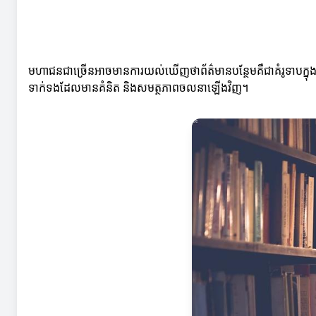
មហាជនជាច្រើនអាចមានការយល់ឃើញថាព័ត៌មានបន្ថែមគឺជាគំរូទាបក្នុងការទ
ទាក់ទងដែលមានគំនិត និងសមត្ថភាពចលនាឡើងវិញ។