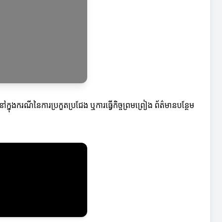
ុងករណីនៃការប្រកួតប្រជែង ឬការធ្វើកិច្ចព្រមព្រៀង ព័ត៌មានបន្ថែម