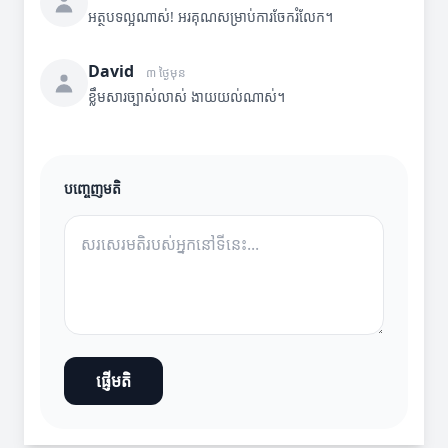
អត្ថបទល្អណាស់! អរគុណសម្រាប់ការចែករំលែក។
David
៣ ថ្ងៃមុន
ខ្លឹមសារច្បាស់លាស់ ងាយយល់ណាស់។
បញ្ចេញមតិ
ផ្ញើមតិ