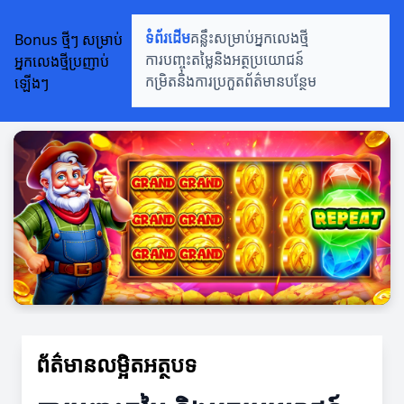
Bonus ថ្មីៗ សម្រាប់
ទំព័រដើម
គន្លឹះសម្រាប់អ្នកលេងថ្មី
អ្នកលេងថ្មីប្រញាប់
ការបញ្ចុះតម្លៃនិងអត្ថប្រយោជន៍
ឡើងៗ
កម្រិតនិងការប្រកួត
ព័ត៌មានបន្ថែម
ព័ត៌មានលម្អិតអត្ថបទ