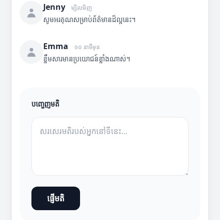
Jenny
ម្សិលមិញ
សូមអរគុណសម្រាប់ព័ត៌មានដ៏ល្អនេះ។
Emma
១០ នាទីមុន
ខ្លឹមសារមានប្រយោជន៍ខ្លាំងណាស់។
បញ្ចេញមតិ
ផ្ញើមតិ