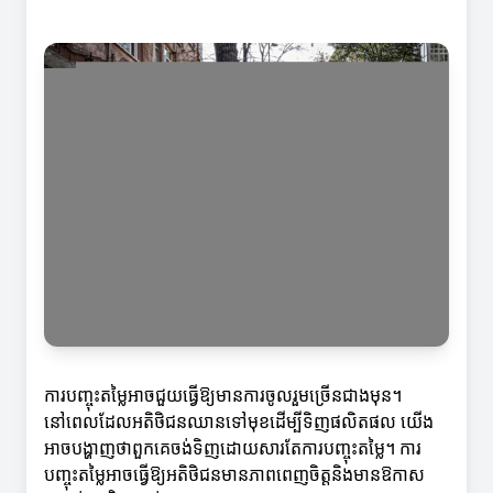
ការបញ្ចុះតម្លៃអាចជួយធ្វើឱ្យមានការចូលរួមច្រើនជាងមុន។
នៅពេលដែលអតិថិជនឈានទៅមុខដើម្បីទិញផលិតផល យើង
អាចបង្ហាញថាពួកគេចង់ទិញដោយសារតែការបញ្ចុះតម្លៃ។ ការ
បញ្ចុះតម្លៃអាចធ្វើឱ្យអតិថិជនមានភាពពេញចិត្តនិងមានឱកាស