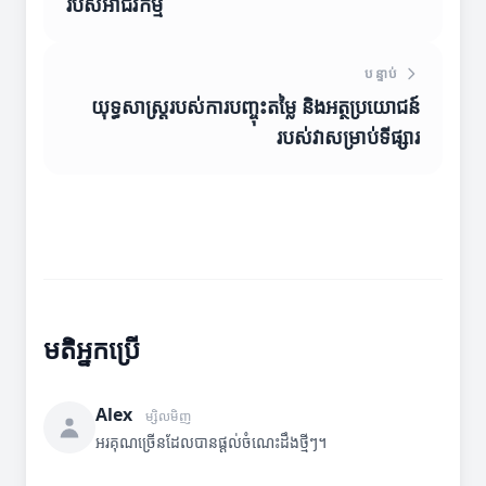
របស់អាជីវកម្ម
បន្ទាប់
យុទ្ធសាស្ត្រ​របស់ការបញ្ចុះតម្លៃ និងអត្ថប្រយោជន៍
របស់វាសម្រាប់ទីផ្សារ
មតិអ្នកប្រើ
Alex
ម្សិលមិញ
អរគុណច្រើនដែលបានផ្តល់ចំណេះដឹងថ្មីៗ។