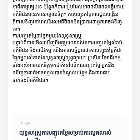
អាជីវកម្មផ្សេងទេ ប៉ុន្តែវាក៏ជារបៀបដែលអាចផលិតផលធ្វើអោយ
អតិថិជនមានការសប្បាយចិត្ត។ ការបញ្ចុះតម្លៃអាចជួយបង្កើន
ឱកាសទិញនៅពេលដែលអតិថិជនមិនប្រាកដថាពួកគេចង់ទិញ
ទេ។
ការបញ្ចុះតម្លៃជាផ្នែកមួយនៃយុទ្ធសាស្ត្រ
បន្ទាប់ពីបានមើលឃើញពីអត្ថប្រយោជន៍នៃការបញ្ចុះតម្លៃសំរាប់
អតិថិជន និងអាជីវកម្ម យើងអាចសន្និដ្ឋានថាការបញ្ចុះតម្លៃគឺជា
ផ្នែកមួយសំខាន់នៃយុទ្ធសាស្ត្រផ្សព្វផ្សាយ។ ប្រសិនបើអាជីវកម្ម
ទាំងអស់អាចយកចិត្តទុកដាក់នៅលើការបញ្ចុះតម្លៃ អ្នកនឹង
ឃើញថាគាត់អាចទទួលបានចំណូលបន្ថែម និងភាពជាប់
ទាក់ទងពីអតិថិជន។
មុន
យុទ្ធសាស្ត្រការបញ្ចុះតម្លៃសម្រាប់ការលូតលាស់