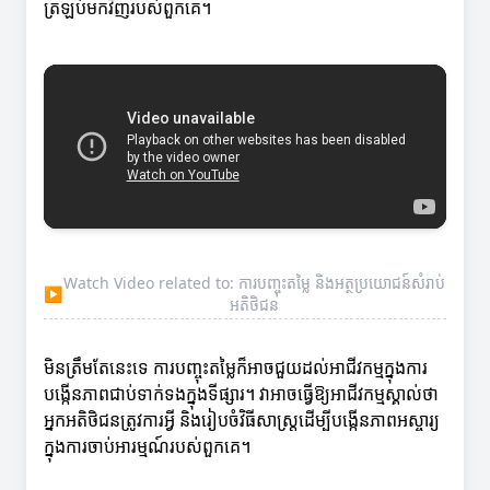
ត្រឡប់មកវិញរបស់ពួកគេ។
Watch Video related to: ការបញ្ចុះតម្លៃ និងអត្ថប្រយោជន៍សំរាប់
▶
អតិថិជន
មិនត្រឹមតែនេះទេ ការបញ្ចុះតម្លៃក៏អាចជួយដល់អាជីវកម្មក្នុងការ
បង្កើនភាពជាប់ទាក់ទងក្នុងទីផ្សារ។ វាអាចធ្វើឱ្យអាជីវកម្មស្គាល់ថា
អ្នកអតិថិជនត្រូវការអ្វី និងរៀបចំវិធីសាស្ត្រដើម្បីបង្កើនភាពអស្ចារ្យ
ក្នុងការចាប់អារម្មណ៍របស់ពួកគេ។