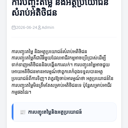
ការបញ្ចុះតម្លៃ និងអត្ថប្រយោជន៍
សំរាប់អតិថិជន
2026-06-24
Admin
ការបញ្ចុះតម្លៃ និងអត្ថប្រយោជន៍សំរាប់អតិថិជន
ការបញ្ចុះតម្លៃគឺជាវិធីមួយដែលអាជីវកម្មអាចប្រើប្រាស់ដើម្បី
ទាក់ទាញអតិថិជននិងបង្កើនការលក់។ ការបញ្ចុះតម្លៃអាចជួយ
អោយអតិថិជនមានអារម្មណ៍ថាពួកគេកំពុងទទួលបានអត្ថ
ប្រយោជន៍ពីការទិញ។ វាគួរឱ្យចាប់អារម្មណ៍ថា អត្ថប្រយោជន៍នៃ
ការបញ្ចុះតម្លៃមិនត្រឹមតែសម្រាប់អតិថិជនទេ ប៉ុន្តែសម្រាប់អាជីវ
កម្មផងដែរ។
📰
ការបញ្ចុះតម្លៃនិងអត្ថប្រយោជន៍