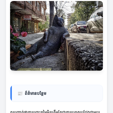
📰
ព័ត៌មានបន្ថែម
គួរបញ្ជាក់ថាការបញ្ចុះតម្លៃមិនត្រឹមតែជាការប្រកួតប្រជែងជាមួយ