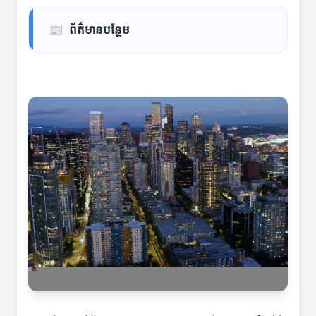
📰
ព័ត៌មានបន្ថែម