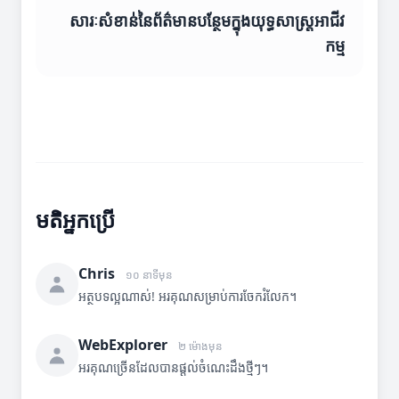
សារៈសំខាន់នៃព័ត៌មានបន្ថែមក្នុងយុទ្ធសាស្ត្រអាជីវ
កម្ម
មតិអ្នកប្រើ
Chris
១០ នាទីមុន
អត្ថបទល្អណាស់! អរគុណសម្រាប់ការចែករំលែក។
WebExplorer
២ ម៉ោងមុន
អរគុណច្រើនដែលបានផ្តល់ចំណេះដឹងថ្មីៗ។