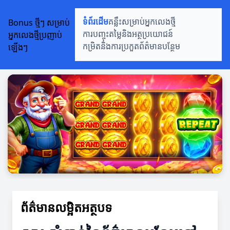
Bonus ថ្មីៗ សម្រាប់
ទំព័រដើម
គន្លឹះសម្រាប់អ្នកលេងថ្មី
អ្នកលេងថ្មីប្រញាប់
ការបញ្ចុះតម្លៃនិងអត្ថប្រយោជន៍
ឡើងៗ
កម្រិតនិងការប្រកួត
ព័ត៌មានបន្ថែម
ព័ត៌មានលម្អិតអត្ថបទ