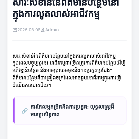
សារៈសំខាន់នៃព័ត៌មានបន្ថែមនៅ
ក្នុងការលូតលាស់អាជីវកម្ម
2026-06-08
Admin
សារៈសំខាន់នៃព័ត៌មានបន្ថែមនៅក្នុងការលូតលាស់អាជីវកម្ម
ក្នុងពេលបច្ចុប្បន្ននេះ អាជីវកម្មជាច្រើនត្រូវការព័ត៌មានបន្ថែមដើម្បី
អភិវឌ្ឍន៍បន្ថែម និងអាចប្រឈមមុខនឹងការប្រកួតប្រជែង។
ព័ត៌មានបន្ថែមគឺជាគ្រឿងចក្រដែលអាចជួយអាជីវកម្មក្នុងការធ្វើ
ដំណើរការជោគជ័យ។
ការកែលម្អកម្រិតនិងការប្រកួត: យុទ្ធសាស្ត្រដ៏
🔗
មានប្រសិទ្ធភាព