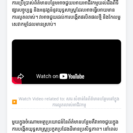
ការប្រើប្រាស់ព័ត៌មានបន្ថែមអាចជួយអោយអាជីវកម្មយល់ដឹងពីទី
ផ្សារបច្ចុប្បន្ន និងអនុវត្តន៍នូវយុទ្ធសាស្ត្រដែលអាចធ្វើអោយមាន
ការលូតលាស់។ វាអាចជួយដល់ការបង្កើតផលិតផលថ្មី និងកែលម្អ
សេវាកម្មដែលមានស្រាប់។
Watch Video related to: សារៈសំខាន់នៃព័ត៌មានបន្ថែមនៅក្នុង
▶
ការលូតលាស់អាជីវកម្ម
មួយក្នុងចំណោមអត្ថប្រយោជន៍នៃព័ត៌មានបន្ថែមគឺវាអាចជួយក្នុង
ការបង្កើតយុទ្ធសាស្ត្រប្រកួតប្រជែងដ៏មានប្រសិទ្ធភាព។ នៅពេល