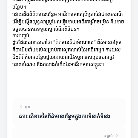
បន្ថែម។
ដោយដឹងពីព័ត៌មានបន្ថែម អាជីវកម្មអាចប្រើប្រាស់វាជាឧបករណ៍
ដើម្បីបង្កើតយុទ្ធសាស្ត្រដែលធ្វើអោយអាជីវកម្មរីកចម្រើន និងអាច
ទទួលបានការទទួលស្គាល់ពីអតិថិជន។
ការបញ្ចប់
ដូចដែលបានគេហៅថា "ព័ត៌មានគឺជាអំណោយ" ព័ត៌មានបន្ថែម
គឺជាដើមទាំងអស់សម្រាប់ការលូតលាស់នៃអាជីវកម្ម។ ការយល់
ដឹងពីព័ត៌មានបន្ថែមជួយអោយអាជីវកម្មអាចសម្រេចបាននូវ
គោលបំណង និងកសាងកំហឹងនៃអាជីវកម្មរបស់ខ្លួន។
មុន
សារៈសំខាន់នៃព័ត៌មានបន្ថែមក្នុងការទំនាក់ទំនង
បន្ទាប់