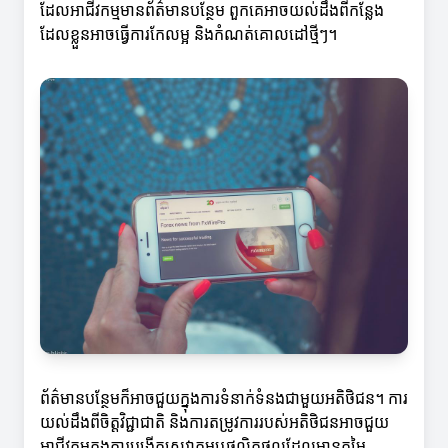
ដែលអាជីវកម្មមានព័ត៌មានបន្ថែម ពួកគេអាចយល់ដឹងពីកន្លែង
ដែលខ្លួនអាចធ្វើការកែលម្អ និងកំណត់គោលដៅថ្មីៗ។
ព័ត៌មានបន្ថែមក៏អាចជួយក្នុងការទំនាក់ទំនងជាមួយអតិថិជន។ ការ
យល់ដឹងពីចិត្តវិជ្ជាជាតិ និងការតម្រូវការរបស់អតិថិជនអាចជួយ
អាជីវកម្មក្នុងការបង្កើតសេវាកម្មឬផលិតផលដែលមានតម្លៃ