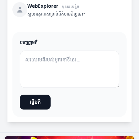
WebExplorer
មុននេះបន្តិច
សូមអរគុណសម្រាប់ព័ត៌មានដ៏ល្អនេះ។
បញ្ចេញមតិ
ផ្ញើមតិ